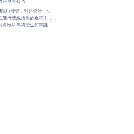
改善發聲技巧。
肌肉)發聲，引起聲沙、失
在進行聲線治療的過程中，
耳鼻喉科專科醫生何志謙