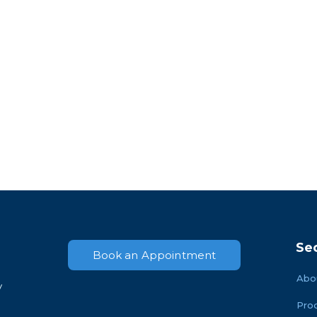
Se
Book an Appointment
Abo
y
Pro