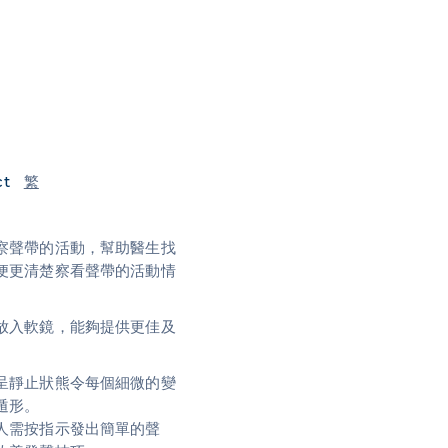
ct
繁
察聲帶的活動，幫助醫生找
便更清楚察看聲帶的活動情
放入軟鏡，能夠提供更佳及
呈靜止狀熊令每個細微的變
遁形。
人需按指示發出簡單的聲