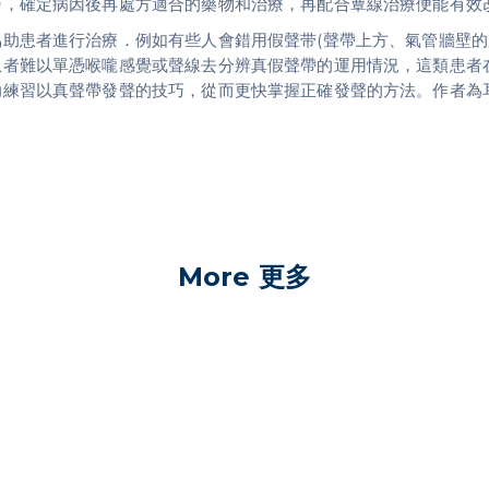
巧，確定病因後再處方適合的藥物和治療，再配合蕈線治療便能有效
助患者進行治療．例如有些人會錯用假聲带(聲帶上方、氣管牆壁的
患者難以單憑喉嚨感覺或聲線去分辨真假聲帶的運用情況，這類患者
助練習以真聲帶發聲的技巧，從而更快掌握正確發聲的方法。作者為
More 更多