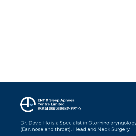
Dr. David Ho is a Specialist in Otorhinolaryngolog
(Ear, nose and throat), Head and Neck Surgery.