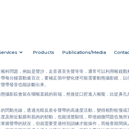
Services
Products
Publications/Media
Conta
鼻喉科問題，例如是聲沙．走音甚至失聲等等．通常可以利用喉鏡觀
聲帶每分鐘震動逾百次，要補足箇中變化便可能需要動熊攝影鏡．以
假聲帶發音也能診斷出來。
動態攝影鋎會裝在咽喉直鏡的前端，然後從口腔進入喉嚨．比從鼻孔
率的閃動光線，透過光暗反差令聲帶的高速度活動，變得相對較慢或
幅度及附近黏膜和肌肉的郁動，也能清楚顯現，即使細微問題也無所
能掌握聲帶的狀況，但就需要受過特別訓練才能操作，而檢查期間病