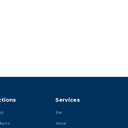
ctions
Services
ut
Ear
ducts
Nose